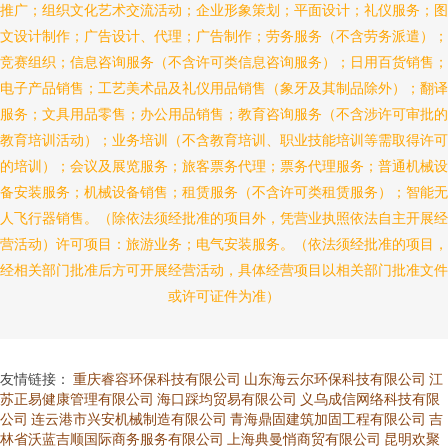
推广；组织文化艺术交流活动；企业形象策划；平面设计；礼仪服务；图
文设计制作；广告设计、代理；广告制作；劳务服务（不含劳务派遣）；
竞赛组织；信息咨询服务（不含许可类信息咨询服务）；日用百货销售；
电子产品销售；工艺美术品及礼仪用品销售（象牙及其制品除外）；翻译
服务；文具用品零售；办公用品销售；教育咨询服务（不含涉许可审批的
教育培训活动）；业务培训（不含教育培训、职业技能培训等需取得许可
的培训）；会议及展览服务；旅客票务代理；票务代理服务；普通机械设
备安装服务；机械设备销售；租赁服务（不含许可类租赁服务）；智能无
人飞行器销售。（除依法须经批准的项目外，凭营业执照依法自主开展经
营活动）许可项目：旅游业务；电气安装服务。（依法须经批准的项目，
经相关部门批准后方可开展经营活动，具体经营项目以相关部门批准文件
或许可证件为准）
友情链接：
重庆睿容环保科技有限公司
山东海云尔环保科技有限公司
江
苏正易健康管理有限公司
海口踩均贸易有限公司
义乌成信网络科技有限
公司
连云港市兴安机械制造有限公司
青海鼎固建筑加固工程有限公司
吉
林省沃蓝吉顺国际商务服务有限公司
上海典曼悄商贸有限公司
昆明欢聚