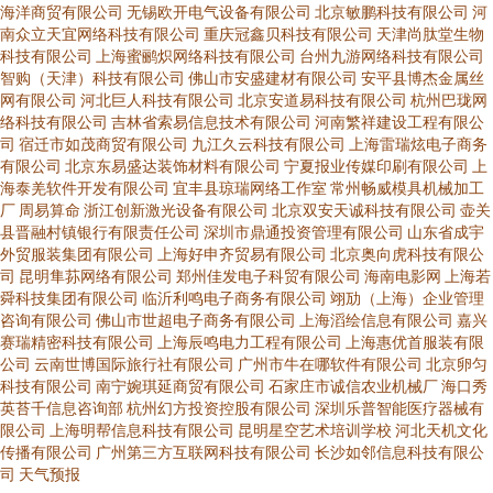
海洋商贸有限公司
无锡欧开电气设备有限公司
北京敏鹏科技有限公司
河
南众立天宜网络科技有限公司
重庆冠鑫贝科技有限公司
天津尚肽堂生物
科技有限公司
上海蜜鹂炽网络科技有限公司
台州九游网络科技有限公司
智购（天津）科技有限公司
佛山市安盛建材有限公司
安平县博杰金属丝
网有限公司
河北巨人科技有限公司
北京安道易科技有限公司
杭州巴珑网
络科技有限公司
吉林省索易信息技术有限公司
河南繁祥建设工程有限公
司
宿迁市如茂商贸有限公司
九江久云科技有限公司
上海雷瑞炫电子商务
有限公司
北京东易盛达装饰材料有限公司
宁夏报业传媒印刷有限公司
上
海泰羌软件开发有限公司
宜丰县琼瑞网络工作室
常州畅威模具机械加工
厂
周易算命
浙江创新激光设备有限公司
北京双安天诚科技有限公司
壶关
县晋融村镇银行有限责任公司
深圳市鼎通投资管理有限公司
山东省成宇
外贸服装集团有限公司
上海好申齐贸易有限公司
北京奥向虎科技有限公
司
昆明隼荪网络有限公司
郑州佳发电子科贸有限公司
海南电影网
上海若
舜科技集团有限公司
临沂利鸣电子商务有限公司
翊劢（上海）企业管理
咨询有限公司
佛山市世超电子商务有限公司
上海滔绘信息有限公司
嘉兴
赛瑞精密科技有限公司
上海辰鸣电力工程有限公司
上海惠优首服装有限
公司
云南世博国际旅行社有限公司
广州市牛在哪软件有限公司
北京卵匀
科技有限公司
南宁婉琪延商贸有限公司
石家庄市诚信农业机械厂
海口秀
英苔千信息咨询部
杭州幻方投资控股有限公司
深圳乐普智能医疗器械有
限公司
上海明帮信息科技有限公司
昆明星空艺术培训学校
河北天机文化
传播有限公司
广州第三方互联网科技有限公司
长沙如邻信息科技有限公
司
天气预报