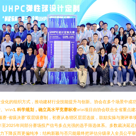
专业化的组织方式，推动建材行业技能提升与创新。协会在多个场景中成
\n\n
1. 科学规划，确立高水平竞赛标准
\n\n项目由协会联合全省重
预赛-省级决赛”双层级赛制，初赛从各辖区层层选拔，鼓励实操与测评单
3年至2025年间部分赛场投产信号多点光强的选手筛选体系。多数裁决延
论压力下降反而更偏纯净：结构新颖与否只能最终把评估分级录入全员公平