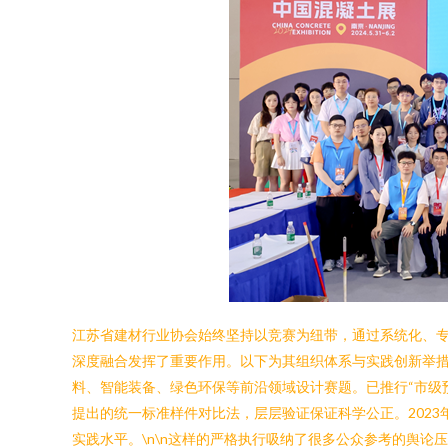
江苏省建材行业协会始终坚持以竞赛为纽带，通过系统化、
深度融合发挥了重要作用。以下为其组织体系与实践创新举措。
料、智能装备、绿色环保等前沿领域设计赛题。已推行“市级
提出的统一标准样件对比法，层层验证保证科学公正。202
实践水平。\n\n这样的严格执行吸纳了很多公众参考的舆