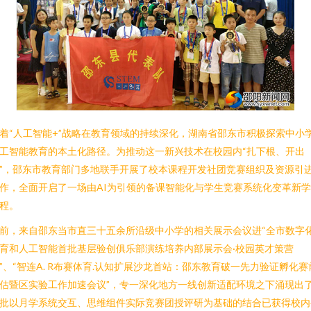
着“人工智能+”战略在教育领域的持续深化，湖南省邵东市积极探索中小
工智能教育的本土化路径。为推动这一新兴技术在校园内“扎下根、开出
”，邵东市教育部门多地联手开展了校本课程开发社团竞赛组织及资源引
作，全面开启了一场由AI为引领的备课智能化与学生竞赛系统化变革新
程。
前，来自邵东当市直三十五余所沿级中小学的相关展示会议进“全市数字
育和人工智能首批基层验创俱乐部演练培养内部展示会·校园英才策营
”、“智连A. R布赛体育.认知扩展沙龙首站：邵东教育破一先力验证孵化赛
估暨区实验工作加速会议”，专一深化地方一线创新适配环境之下涌现出
批以月学系统交互、思维组件实际竞赛团授评研为基础的结合已获得校内